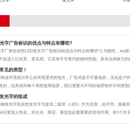
发光字
发光字
不
发光字广告标识的优点与特点有哪些?
字厂家告诉您LED发光字广告标识的优点与特点有哪些?1.功能性，le
不促进人们欣赏，更实用。它具有不可替代的独特性能。具有法律效力的
质。2.辨别性，LOGO蕞好的优点是易于识别.呈现物品本身的特征，标
常见的类型！
著性，显著性是标
种商业环境或日常公共环境需求的地方，广告词是不可避免的，无论是户
类别，但具体到每个局部使用场景，我们需要为不同的场景制作不同类型
新技术、新技术层出不穷，新名称层出不穷。我们可以看到各种广告词的
发光字的组成
晶发光字。水晶字应该算是应用早
锈钢发光字告诉您发光字为发光二级管（LED）作为光源，由字壳、面板
标识更加人性化，对企业、商店、展览也起着重要的宣传作用。有3个常
、电镀字、冲孔灯珠外露、丙烯酸字、铁皮漆字、水晶字等。1907年，
中充满了一定的惰性气体，