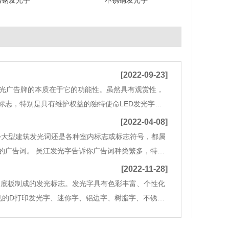
锈钢发光字
不锈钢发光字
[2022-09-23]
d发光广告牌的本质在于它的功能性。虽然具有观赏性，
标志，特别是具有维护权益的独特使命LED发光字广
志着事物之间不同的含义.区分与归属是标识的关键效
[2022-04-08]
外大型建筑发光词还是各种室内标志或标志符号，都属
的广告词。 吴江发光字告诉你广告词种类繁多，特别
具体区别，以便根据应用环境的需要找到合适的广告
[2022-11-28]
和底板制成的发光标志。发光字具有色彩丰富、个性化
见的D打印发光字、迷你字、铝边字、树脂字、不锈钢
科学家克洛德和林德发明了液体空气分馏。利用这一发