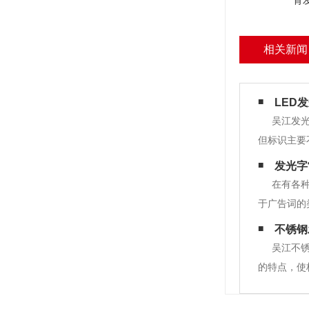
背
相关新闻
LED
吴江发光
但标识主要
告标识的本
发光字
果。3.显
在有各
于广告词的
是近年来，
不锈钢
词。1.水
吴江不
的特点，使
字、吸塑字
明，霓虹灯