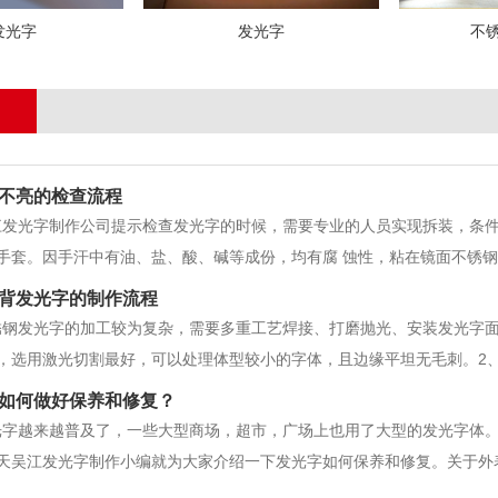
发光字
发光字
不
不亮的检查流程
江发光字制作公司提示检查发光字的时候，需要专业的人员实现拆装，条
手套。因手汗中有油、盐、酸、碱等成份，均有腐 蚀性，粘在镜面不锈
去原某些美观。二、轻拿轻放，须要留心拿的角度，拆装发光字外框时一
背发光字的制作流程
平起、平挂，然后再把发光字下部
锈钢发光字的加工较为复杂，需要多重工艺焊接、打磨抛光、安装发光字面
，选用激光切割最好，可以处理体型较小的字体，且边缘平坦无毛刺。2
接的地方进行浅度打磨；打磨后的金属面和金属围边进行焊接处理，焊接
如何做好保养和修复？
然会影响金属字外观。3、安装螺
光字越来越普及了，一些大型商场，超市，广场上也用了大型的发光字体
天吴江发光字制作小编就为大家介绍一下发光字如何保养和修复。关于外
，在打磨时砂纸要环形移动，铜字砂纸的细度要逐步增高到600目以上，