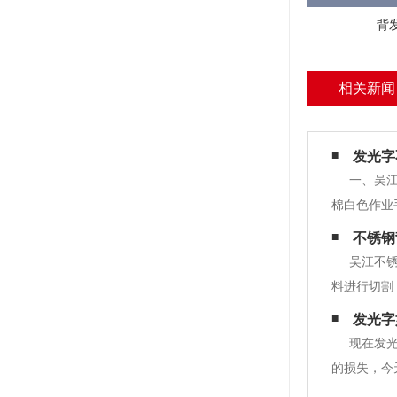
背
相关新闻
发光字
一、吴
棉白色作业
旧变色，失
不锈钢
上。轻拿、
吴江不
料进行切割
此需要对焊
发光字
位焊接，不
现在发
的损失，今
砂纸湿打磨