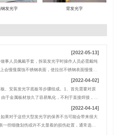
锈钢发光字
背发光字
[2022-05-13]
件做事人员佩戴手套，拆装发光字时操作人员必需戴纯
钢上会慢慢腐蚀不锈钢表面，使拉丝不锈钢表面慢慢退
定要平拿轻放，禁止碰撞及扭曲，把外框平放在地面
[2022-04-02]
板、安装发光字底板等步骤组成。1、首先需要对原
、由于金属板材放久了容易氧化，不利于直接焊接，因
时金属板面与贴合，金属围边则放于金属板面上边缘
[2022-04-14]
。如果对于这些大型发光字的保养不当可能会带来很大
表一些细微划伤或许不太显着的损伤处置，通常选用
结尾能够选用牙膏擦磨即可。若是是大面积的划伤或或